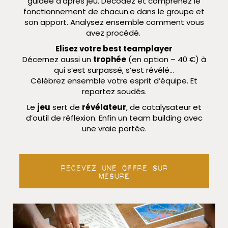
guidée d’après jeu. D
écodez et comprenez le
fonctionnement de chacun.e dans le groupe et
son apport. Analysez ensemble comment vous
avez procédé.
Elisez votre best teamplayer
Décernez aussi un
trophée
(en option – 40 €) à
qui s’est surpassé, s’est révélé…
Célébrez ensemble votre esprit d’équipe. Et
repartez soudés.
Le
jeu
sert de
révélateur
, de catalysateur et
d’outil de réflexion. Enfin un team building avec
une vraie portée.
Recevez une offre sur
mesure