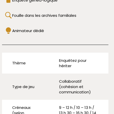
Enquête généa-logique
Fouille dans les archives familiales
Animateur dédié
Enquêtez pour
Thème
hériter
Collaboratif
Type de jeu
(cohésion et
communication)
Créneaux
9 – 12 h / 10 – 13 h /
(selon
13 h 30 – 16 h 30 / 14