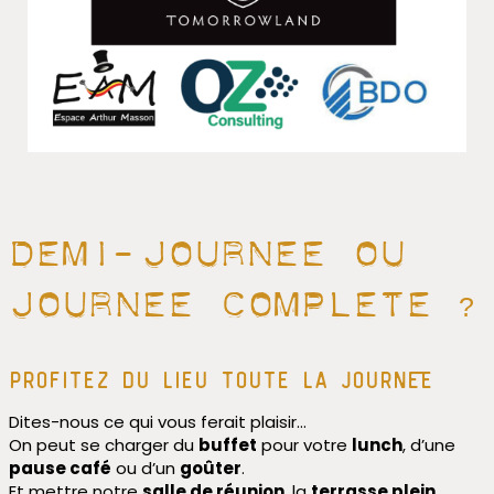
Demi-journEe ou
journEe complEte ?
profitez du lieu toute la journEe
Dites-nous ce qui vous ferait plaisir…
On peut se charger du
buffet
pour votre
lunch
, d’une
pause café
ou d’un
goûter
.
Et mettre notre
salle de réunion
, la
terrasse plein