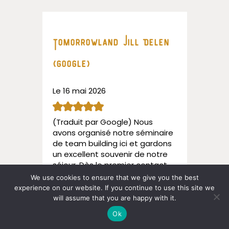
Tomorrowland Jill Delen
(google)
Le 16 mai 2026
(Traduit par Google) Nous
avons organisé notre séminaire
de team building ici et gardons
un excellent souvenir de notre
séjour. Dès le premier contact,
la communication concernant la
We use cookies to ensure that we give you the best
réservation s’est déroulée de
experience on our website. If you continue to use this site we
manière très fluide et agréable.
will assume that you are happy with it.
Nous avons également reçu
Ok
d’excellents conseils sur la